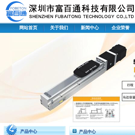
网站首页
关于我们
新闻中心
企业荣誉
产品中心
产品中心