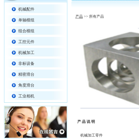
机械配件
产品
>> 所有产品
单轴模组
组合模组
工控元件
机械加工
非标设备
精密滑台
角度滑台
工业相机
产 品 说 明
机械加工零件